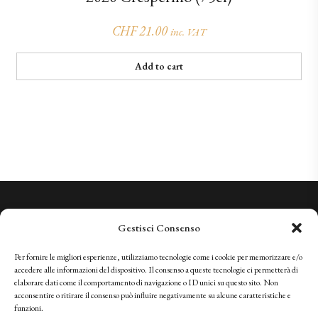
CHF
21.00
inc. VAT
Add to cart
We Know Quality. We Invite You to Experience It.
Gestisci Consenso
+41 (0)91 966 28 08
vini@tenutabally.ch
Per fornire le migliori esperienze, utilizziamo tecnologie come i cookie per memorizzare e/o
accedere alle informazioni del dispositivo. Il consenso a queste tecnologie ci permetterà di
elaborare dati come il comportamento di navigazione o ID unici su questo sito. Non
acconsentire o ritirare il consenso può influire negativamente su alcune caratteristiche e
IT
FR
EN
DE
funzioni.