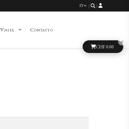
IT
|
|
Visita
Contatto
CHF
0.00
i rimborso e reso
Vini
Visita