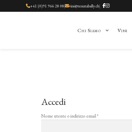
+41 (0)91 966 28 08
|
vini@tenutabally.ch
|
Chi Siamo
Vini
Home
Carrello
Cart
Chi Siamo
Contatti
Eventi
Il Mio Account
La 
Accedi
Richiesto
Nome utente o indirizzo email
*