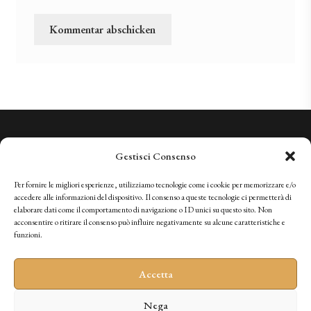
Wir kennen Qualität. Wir laden Sie ein, sie zu erleben.
Gestisci Consenso
+41 (0)91 966 28 08
vini@tenutabally.ch
Per fornire le migliori esperienze, utilizziamo tecnologie come i cookie per memorizzare e/o
accedere alle informazioni del dispositivo. Il consenso a queste tecnologie ci permetterà di
elaborare dati come il comportamento di navigazione o ID unici su questo sito. Non
acconsentire o ritirare il consenso può influire negativamente su alcune caratteristiche e
IT
FR
EN
DE
funzioni.
Accetta
Nega