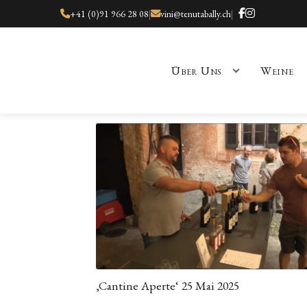
+41 (0)91 966 28 08
|
vini@tenutabally.ch
|
Über Uns
Weine
Start
Besuch
Kasse
Kontakt
Nachrichten
Shop
Über Uns
Unsere 
‚Cantine Aperte‘ 25 Mai 2025