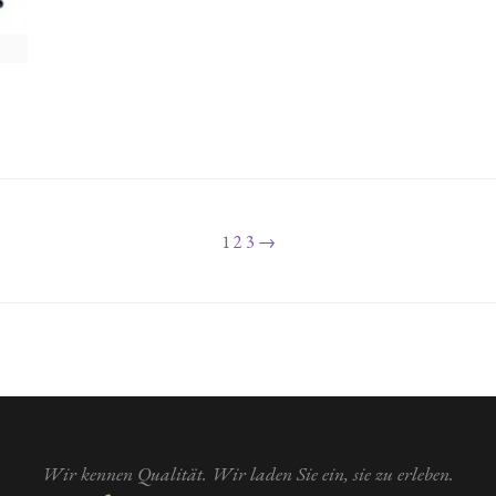
Beiträge
1
2
3
→
Wir kennen Qualität. Wir laden Sie ein, sie zu erleben.