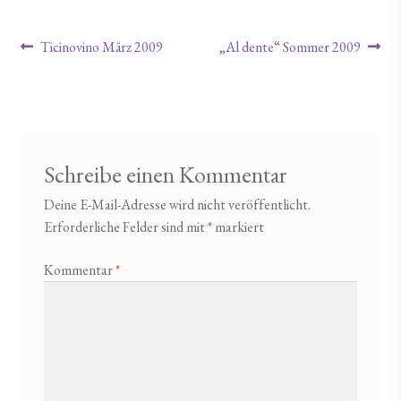
Beitragsnavigation
Vorheriger Beitrag:
Nächster Beitrag:
Ticinovino März 2009
„Al dente“ Sommer 2009
Schreibe einen Kommentar
Deine E-Mail-Adresse wird nicht veröffentlicht.
Erforderliche Felder sind mit
*
markiert
Kommentar
*