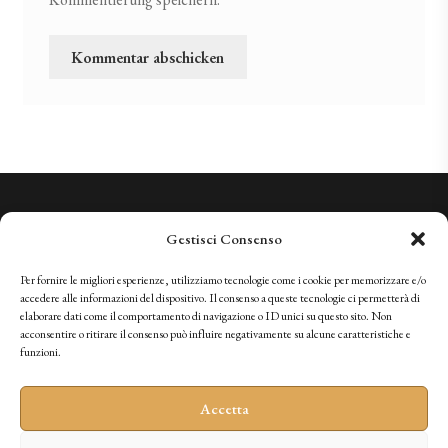
Wir kennen Qualität. Wir laden Sie ein, sie zu erleben.
Gestisci Consenso
+41 (0)91 966 28 08
vini@tenutabally.ch
Per fornire le migliori esperienze, utilizziamo tecnologie come i cookie per memorizzare e/o
accedere alle informazioni del dispositivo. Il consenso a queste tecnologie ci permetterà di
elaborare dati come il comportamento di navigazione o ID unici su questo sito. Non
acconsentire o ritirare il consenso può influire negativamente su alcune caratteristiche e
IT
FR
EN
DE
funzioni.
Accetta