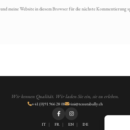
nd meine Website in diesem Browser für die nächste Kommentierung s
Wir kennen Qualität. Wir laden Sie ein, sie zu erleben.
+41 (0)91 966 28 08
vini@tenutabally.ch
IT
FR
EN
DE