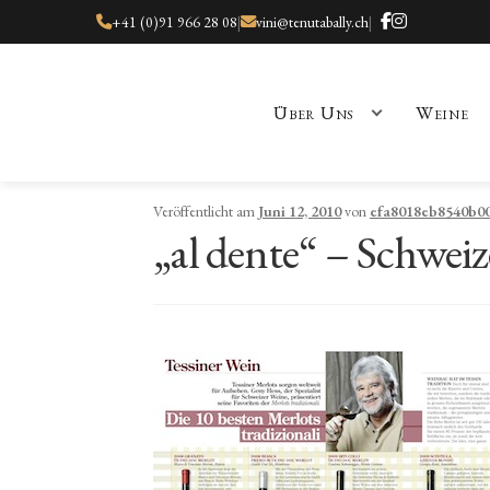
+41 (0)91 966 28 08
|
vini@tenutabally.ch
|
Über Uns
Weine
Start
Besuch
Kasse
Kontakt
Nachrichten
Shop
Über Uns
Unsere 
Veröffentlicht am
Juni 12, 2010
von
efa8018eb8540b0
„al dente“ – Schweize