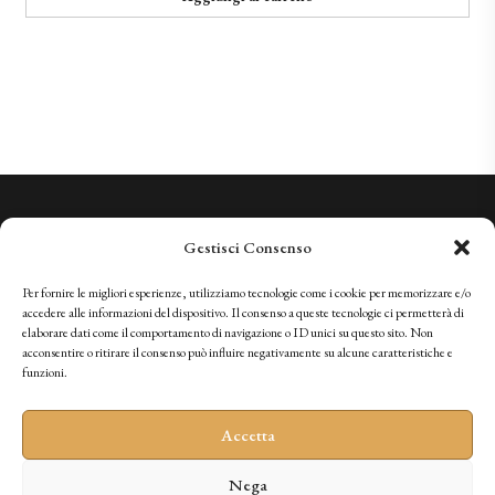
Conosciamo la Qualità. Vi invitiamo a sperimentarla.
Gestisci Consenso
+41 (0)91 966 28 08
vini@tenutabally.ch
Per fornire le migliori esperienze, utilizziamo tecnologie come i cookie per memorizzare e/o
accedere alle informazioni del dispositivo. Il consenso a queste tecnologie ci permetterà di
elaborare dati come il comportamento di navigazione o ID unici su questo sito. Non
acconsentire o ritirare il consenso può influire negativamente su alcune caratteristiche e
IT
FR
EN
DE
funzioni.
Accetta
Nega