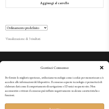
Aggiungi al carrello
Visualizzazione di 3 risultati
Conosciamo la Qualità. Vi invitiamo a sperimentarla.
Gestisci Consenso
+41 (0)91 966 28 08
vini@tenutabally.ch
Per fornire le migliori esperienze, utilizziamo tecnologie come i cookie per memorizzare e/o
accedere alle informazioni del dispositivo. Il consenso a queste tecnologie ci permetterà di
elaborare dati come il comportamento di navigazione o ID unici su questo sito. Non
acconsentire o ritirare il consenso può influire negativamente su alcune caratteristiche e
IT
FR
EN
DE
funzioni.
Accetta