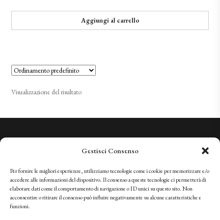
Aggiungi al carrello
Visualizzazione del risultato
Conosciamo la Qualità. Vi invitiamo a sperimentarla.
Gestisci Consenso
+41 (0)91 966 28 08
vini@tenutabally.ch
Per fornire le migliori esperienze, utilizziamo tecnologie come i cookie per memorizzare e/o
accedere alle informazioni del dispositivo. Il consenso a queste tecnologie ci permetterà di
elaborare dati come il comportamento di navigazione o ID unici su questo sito. Non
acconsentire o ritirare il consenso può influire negativamente su alcune caratteristiche e
IT
FR
EN
DE
funzioni.