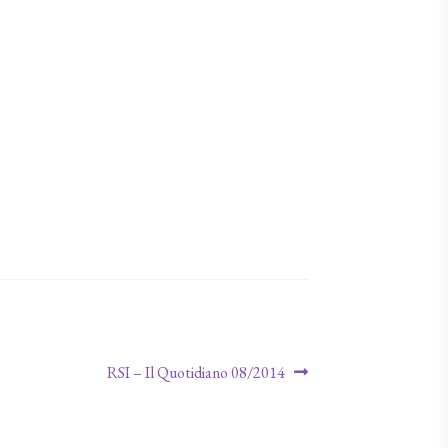
Article suivant :
RSI – Il Quotidiano 08/2014