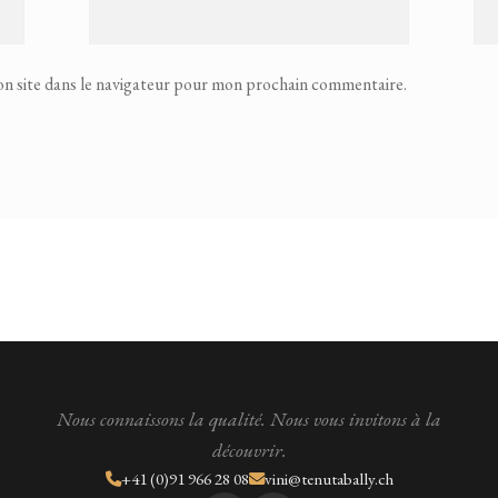
n site dans le navigateur pour mon prochain commentaire.
Nous connaissons la qualité. Nous vous invitons à la
découvrir.
+41 (0)91 966 28 08
vini@tenutabally.ch