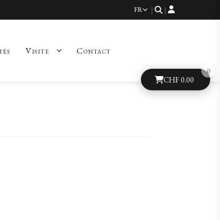
FR
|
|
tés
Visite
Contact
CHF
0.00