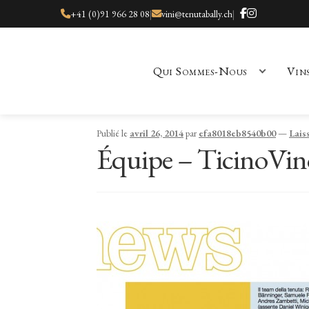
+41 (0)91 966 28 08
|
vini@tenutabally.ch
|
Qui Sommes-Nous
Vin
Accueil
À propos de nous
Actualités
Boutique
Contact
Événement
Publié le
avril 26, 2014
par
efa8018eb8540b00
—
Lais
Équipe – TicinoVin