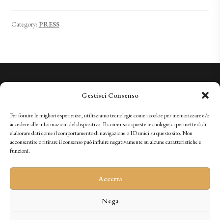
Category:
PRESS
We Know Quality. We Invite You to Experience It.
Gestisci Consenso
+41 (0)91 966 28 08
vini@tenutabally.ch
Per fornire le migliori esperienze, utilizziamo tecnologie come i cookie per memorizzare e/o
accedere alle informazioni del dispositivo. Il consenso a queste tecnologie ci permetterà di
elaborare dati come il comportamento di navigazione o ID unici su questo sito. Non
acconsentire o ritirare il consenso può influire negativamente su alcune caratteristiche e
IT
FR
EN
DE
funzioni.
Accetta
Nega