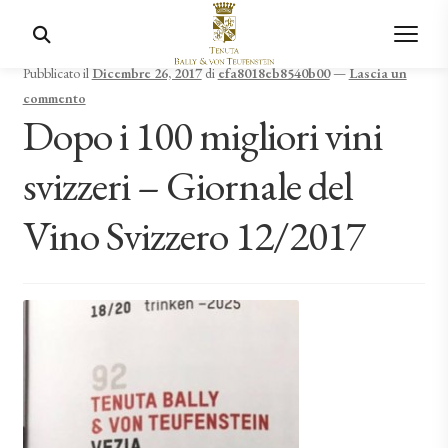
Pubblicato il
Dicembre 26, 2017
di
efa8018eb8540b00
—
Lascia un
commento
Dopo i 100 migliori vini
svizzeri – Giornale del
Vino Svizzero 12/2017