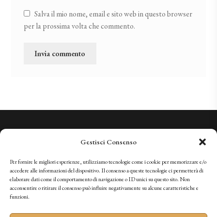
Salva il mio nome, email e sito web in questo browser
per la prossima volta che commento.
Conosciamo la Qualità. Vi invitiamo a sperimentarla.
Gestisci Consenso
+41 (0)91 966 28 08
vini@tenutabally.ch
Per fornire le migliori esperienze, utilizziamo tecnologie come i cookie per memorizzare e/o
accedere alle informazioni del dispositivo. Il consenso a queste tecnologie ci permetterà di
elaborare dati come il comportamento di navigazione o ID unici su questo sito. Non
acconsentire o ritirare il consenso può influire negativamente su alcune caratteristiche e
IT
FR
EN
DE
funzioni.