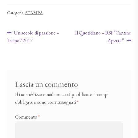
Categoria:
STAMPA
Navigazione articoli
Articolo precedente:
Articolo successivo:
Un secolo di passione –
Il Quotidiano – RSI “Cantine
Ticino7 2017
Aperte”
Lascia un commento
Il tuo indirizzo email non sarà pubblicato.
I campi
obbligatori sono contrassegnati
*
Commento
*